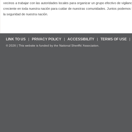
vecinos a trabajar con las autoridades locales para organizar un grupo efectivo de vigilanc
creciente en toda nuestra nación para cuidar de nuestras comunidades. Juntos podemos h
la seguridad de nuestra nación.
LINK TO US
PRIVACY POLICY
ACCESSIBILITY
TERMS OF USE
© 2026 | This website is funded by the National Sheriffs’ Association.