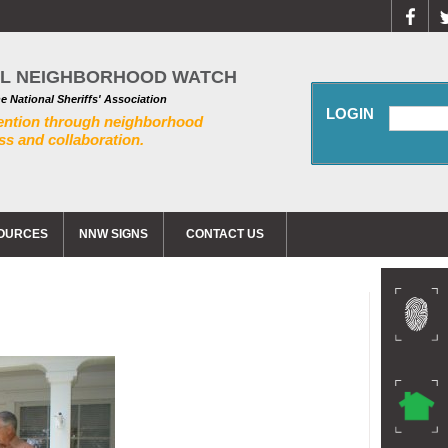
AL NEIGHBORHOOD WATCH
he National Sheriffs' Association
LOGIN
ention through neighborhood
s and collaboration.
OURCES
NNW SIGNS
CONTACT US