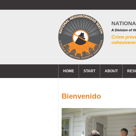
NATION
A Division of t
Crime prev
cohesivenes
HOME
START
ABOUT
RES
Bienvenido